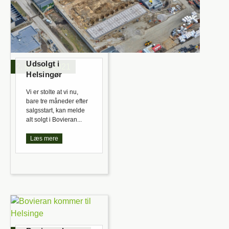
Udsolgt i
2. februar 2021
Helsingør
Vi er stolte at vi nu,
bare tre måneder efter
salgsstart, kan melde
alt solgt i Bovieran...
Læs mere