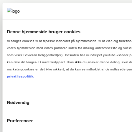
Denne hjemmeside bruger cookies
Vi bruger cookies til at tilpasse indholdet på hjemmesiden, til at vise dig funktio
vores hjemmeside med vores partnere inden for mailing-/interesseliste og sociale
som viser Bovieran beliggenhed(er). Desuden har vi indlejret youtube-videoer p
kan dele dit bruger-ID med tredjepart. Hvis
ikke
du ønsker denne deling, skal du
marketingcookies er det ikke sikkert, at du kan se indholdet af de indlejrede 
privatlivspolitik.
Bovieran kommer
17. december 2019
til Ishøj
Seniorerne i Ishøj kan
Samtykkevalg
glæde sig til at nyde
Nødvendig
livet under palmerne...
Læs mere
Præferencer