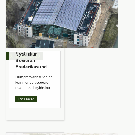
Nytårskur i
6. januar 2020
Bovieran
Frederikssund
Humøret var højt da de
kommende beboere
mødte op til nytårskur...
Læs mere