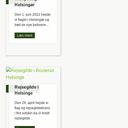
2. juni 2022
Helsingør
Den 1. juni 2022 hejste
vi flaget i Helsingør og
bød de nye beboere...
Læs mere
Rejsegilde i
27. april 2022
Helsinge
Den 26. april hejste vi
flag og rejsegildekrans
i flot solskin da vi holdt
rejsegilde...