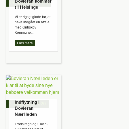
Bovieran kommer
16. november 2020
til Helsinge
Vi er rigtigt glade for, at
have indgået en aftale
med Gribskov
Kommune...
Læs mere
Indflytning i
2. november 2020
Bovieran
NærHeden
Trods regn og Covid-