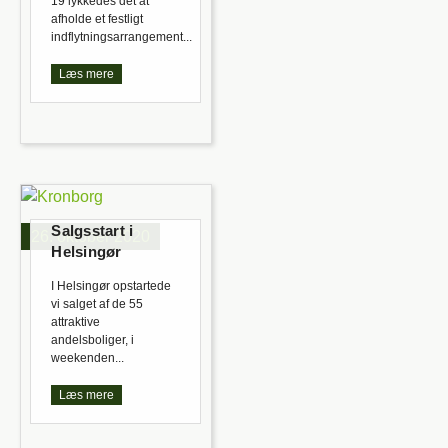
19 lykkedes det at
afholde et festligt
indflytningsarrangement...
Læs mere
Salgsstart i
26. oktober 2020
Helsingør
I Helsingør opstartede
vi salget af de 55
attraktive
andelsboliger, i
weekenden...
Læs mere