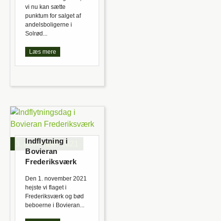
vi nu kan sætte
punktum for salget af
andelsboligerne i
Solrød...
Læs mere
Indflytning i
3. november 2021
Bovieran
Frederiksværk
Den 1. november 2021
hejste vi flaget i
Frederiksværk og bød
beboerne i Bovieran...