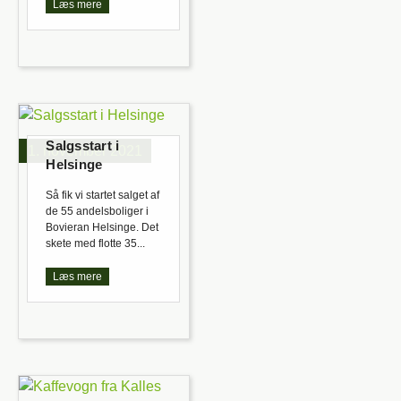
Læs mere
Salgsstart i
1. november 2021
Helsinge
Så fik vi startet salget af
de 55 andelsboliger i
Bovieran Helsinge. Det
skete med flotte 35...
Læs mere