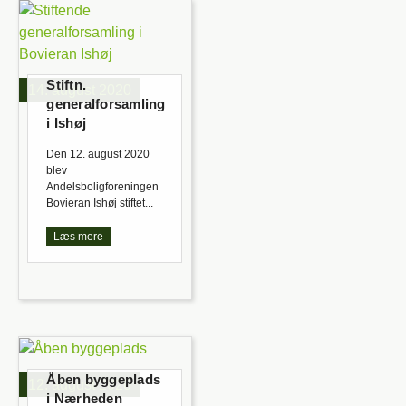
Stiftn.
14. august 2020
generalforsamling
i Ishøj
Den 12. august 2020
blev
Andelsboligforeningen
Bovieran Ishøj stiftet...
Læs mere
Åben byggeplads
12. august 2020
i Nærheden