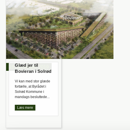
Glæd jer til
19. december 2019
Bovieran i Solrød
Vi kan med stor glæde
fortælle, at Byrådet i
Solrød Kommune i
mandags besluttede...
Læs mere