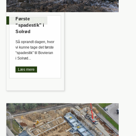
Første
11. februar 2021
“spadestik” i
Solrød
Så oprandt dagen, hvor
vi kunne tage det første
“spadestik” til Bovieran
i Solrød...
Læs mere