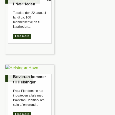
23. august 2019
i NærHeden
Torsdag den 22. august
fandt ca. 100
mennesker vejen til
Nærheden...
Læs mere
Bovieran kommer
11. juli 2019
til Helsingør
Freja Ejendomme har
indgået en aftale med
Bovieran Danmark om
salg af en grund...
Læs mere