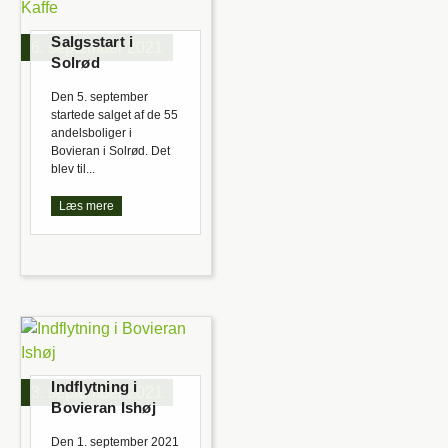
Salgsstart i
6. september 2021
Solrød
Den 5. september
startede salget af de 55
andelsboliger i
Bovieran i Solrød. Det
blev til...
Læs mere
Indflytning i
3. september 2021
Bovieran Ishøj
Den 1. september 2021