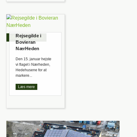
Rejsegilde i
16. januar 2020
Bovieran
NærHeden
Den 15. januar hejste
vi flaget i Nærheden,
Hedehusene for at
markere...
Læs mere