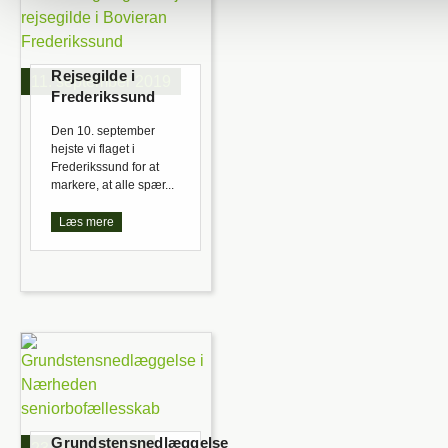
Rejsegilde i
11. september 2019
Frederikssund
Den 10. september
hejste vi flaget i
Frederikssund for at
markere, at alle spær...
Læs mere
Grundstensnedlæggelse