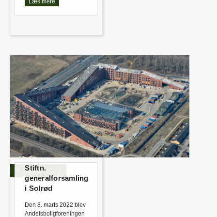
Læs mere
Stiftn.
9. marts 2022
generalforsamling
i Solrød
Den 8. marts 2022 blev
Andelsboligforeningen