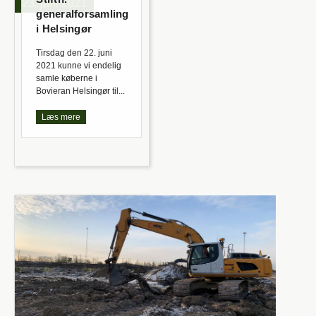
23. juni 2021
generalforsamling
i Helsingør
Tirsdag den 22. juni
2021 kunne vi endelig
samle køberne i
Bovieran Helsingør til...
Læs mere