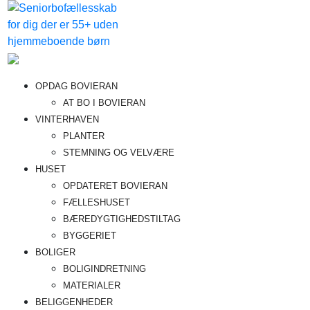
Videre
til
indhold
Bovieran
Fremtidens
OPDAG BOVIERAN
seniorboligfællesskab
AT BO I BOVIERAN
VINTERHAVEN
PLANTER
STEMNING OG VELVÆRE
HUSET
OPDATERET BOVIERAN
FÆLLESHUSET
BÆREDYGTIGHEDSTILTAG
BYGGERIET
BOLIGER
BOLIGINDRETNING
MATERIALER
BELIGGENHEDER