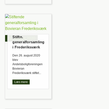
Stiftn.
31. august 2020
generalforsamling
i Frederiksværk
Den 26. august 2020
blev
Andelsboligforeningen
Bovieran
Frederiksværk stiftet...
Læs mere