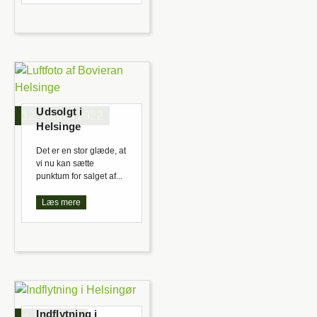
Udsolgt i
12. august 2022
Helsinge
Det er en stor glæde, at
vi nu kan sætte
punktum for salget af...
Læs mere
Indflytning i