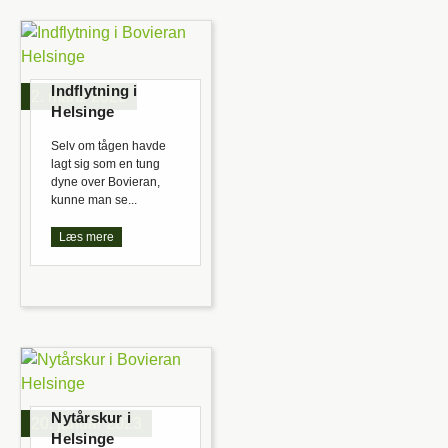
Indflytning i
2. marts 2023
Helsinge
Selv om tågen havde
lagt sig som en tung
dyne over Bovieran,
kunne man se...
Læs mere
Nytårskur i
20. januar 2023
Helsinge