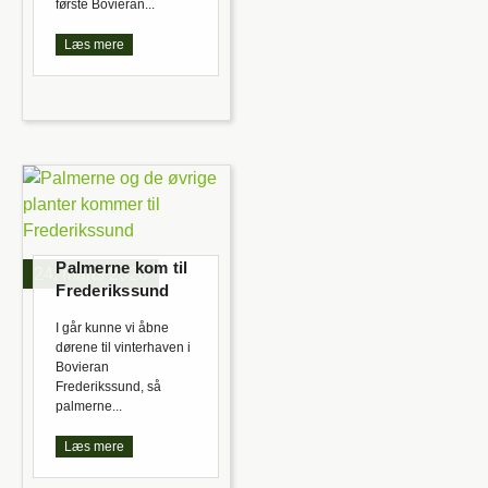
første Bovieran...
Læs mere
Palmerne kom til
24. marts 2020
Frederikssund
I går kunne vi åbne
dørene til vinterhaven i
Bovieran
Frederikssund, så
palmerne...
Læs mere