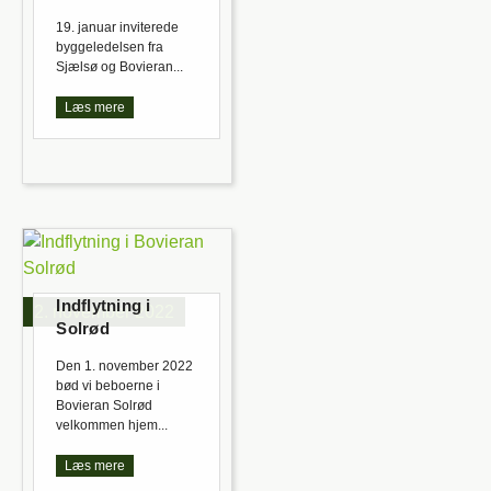
19. januar inviterede
byggeledelsen fra
Sjælsø og Bovieran...
Læs mere
Indflytning i
2. november 2022
Solrød
Den 1. november 2022
bød vi beboerne i
Bovieran Solrød
velkommen hjem...
Læs mere