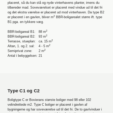
placeret, så du kan stå og nyde vinterhavens planter, imens du
tilbereder mad. Soveværelset er placeret med vindue ud til det fri
og det ekstra værelse er placeret ud mod vinterhaven. Da type B2
2
er placeret i en gavlen, bliver m
BBR-boligarealet større ift. type
B1 pga. en tykkere væg.
2
BBR-boligareal B1:
88 m
2
BBR-boligareal B2:
93 m
2
Terrasse, stueplan:
ca. 15 m
2
Altan, 1. og 2. sal:
4 - 5 m
2
Semiprivat zone:
2 m
Antal i bebyggelsen:
21
Type C1 og C2
Boligtype C er Bovierans største boliger med 98 eller 102
velindrettede m2. Type C boliger er placeret i gavlen af
bygningerne og har soveværelse ud til det fri. De to gavlvinduer i