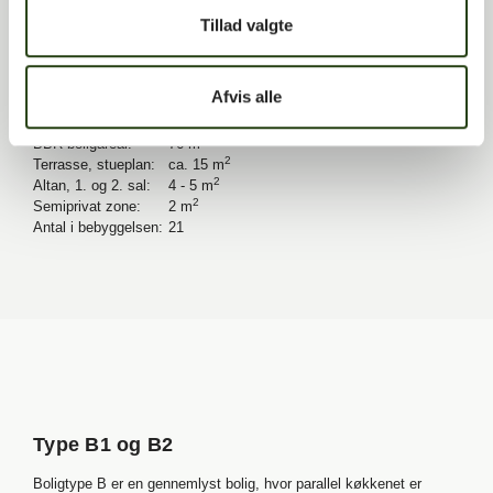
Tillad valgte
Boligtype A byder på en rummelig vinkelstue med åbent køkken
placeret i den ene ende af boligen. I soveværelset, der vender ud
til det trygge miljø i vinterhaven, er der masser af plads i de mange
Afvis alle
klædeskabe.
2
BBR-boligareal:
76 m
2
Terrasse, stueplan:
ca. 15 m
2
Altan, 1. og 2. sal:
4 - 5 m
2
Semiprivat zone:
2 m
Antal i bebyggelsen:
21
Type B1 og B2
Boligtype B er en gennemlyst bolig, hvor parallel køkkenet er