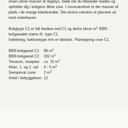
stuen sikrer masser af dagslys, både når du tilbereder maden og
opholder dig i boligens åbne stue. I soveværelset er der masser af
plads i de mange klædeskabe. Det ekstra værelse er placeret ud
mod vinterhaven.
2
Boligtype C2 er lidt bredere end C1 og derfor bliver m
BBR-
boligarealet større ift. type C1.
Indretning, køkkentype mm er identisk. Plantegning viser C1.
2
BBR-boligareal C1:
98 m
2
BBR-boligareal C2:
102 m
2
Terrasse, stueplan:
ca. 15 m
2
Altan, 1. og 2. sal:
4 - 5 m
2
Semiprivat zone:
2 m
Antal i bebyggelsen:
12