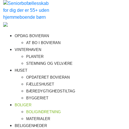
Videre
til
indhold
Bovieran
Fremtidens
OPDAG BOVIERAN
seniorboligfællesskab
AT BO I BOVIERAN
VINTERHAVEN
PLANTER
STEMNING OG VELVÆRE
HUSET
OPDATERET BOVIERAN
FÆLLESHUSET
BÆREDYGTIGHEDSTILTAG
BYGGERIET
BOLIGER
BOLIGINDRETNING
MATERIALER
BELIGGENHEDER