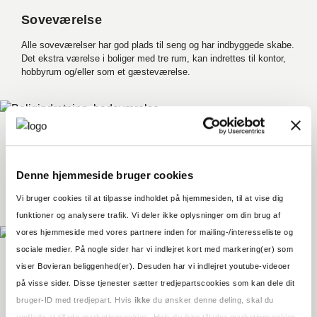
Soveværelse
Alle soveværelser har god plads til seng og har indbyggede skabe.
Det ekstra værelse i boliger med tre rum, kan indrettes til kontor,
hobbyrum og/eller som et gæsteværelse.
Badeværelse
Badeværelset indeholder en hvid formstøbt vask i vaskeskab,
Denne hjemmeside bruger cookies
væghængt toilet og brusebad. I alle boliger forberedes til
vaske-/tørremaskine.
Vi bruger cookies til at tilpasse indholdet på hjemmesiden, til at vise dig
funktioner og analysere trafik. Vi deler ikke oplysninger om din brug af
vores hjemmeside med vores partnere inden for mailing-/interesseliste og
sociale medier. På nogle sider har vi indlejret kort med markering(er) som
viser Bovieran beliggenhed(er). Desuden har vi indlejret youtube-videoer
Depotrum
på visse sider. Disse tjenester sætter tredjepartscookies som kan dele dit
2
Depotet på ca. 3 m
placeres i boligen med adgang til teknikskakt.
bruger-ID med tredjepart. Hvis
ikke
du ønsker denne deling, skal du
Det gør det nemt at opbevare fx julepynten og golfsættet. I entréen
undlade at tillade marketingcookies. Hvis du ikke tillader marketingcookies