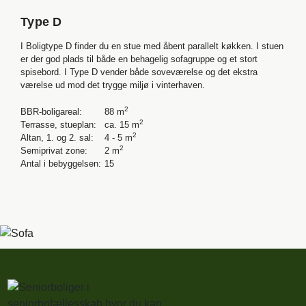
Type D
I Boligtype D finder du en stue med åbent parallelt køkken. I stuen
er der god plads til både en behagelig sofagruppe og et stort
spisebord. I Type D vender både soveværelse og det ekstra
værelse ud mod det trygge miljø i vinterhaven.
2
BBR-boligareal:
88 m
2
Terrasse, stueplan:
ca. 15 m
2
Altan, 1. og 2. sal:
4 - 5 m
2
Semiprivat zone:
2 m
Antal i bebyggelsen:
15