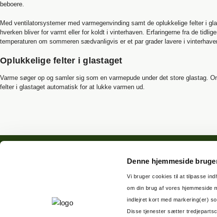
beboere.
Med ventilatorsystemer med varmegenvinding samt de oplukkelige felter i glas
hverken bliver for varmt eller for koldt i vinterhaven. Erfaringerne fra de tidlig
temperaturen om sommeren sædvanligvis er et par grader lavere i vinterhaven
Oplukkelige felter i glastaget
Varme søger op og samler sig som en varmepude under det store glastag.
felter i glastaget automatisk for at lukke varmen ud.
Denne hjemmeside bruger
Vi bruger cookies til at tilpasse in
om din brug af vores hjemmeside me
Bovieran Danmark A/S
indlejret kort med markering(er) s
Masnedøgade 20
Disse tjenester sætter tredjeparts
2100 København Ø