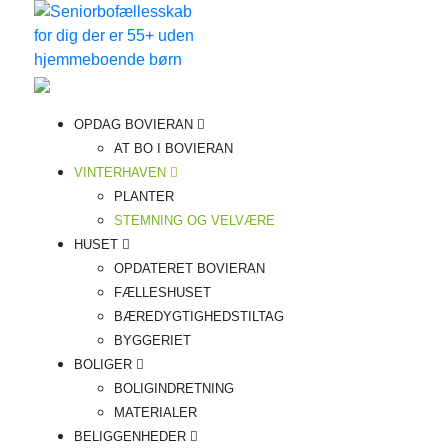
Videre
til
indhold
Bovieran
Fremtidens
OPDAG BOVIERAN
seniorboligfællesskab
AT BO I BOVIERAN
VINTERHAVEN
PLANTER
STEMNING OG VELVÆRE
HUSET
OPDATERET BOVIERAN
FÆLLESHUSET
BÆREDYGTIGHEDSTILTAG
BYGGERIET
BOLIGER
BOLIGINDRETNING
MATERIALER
BELIGGENHEDER