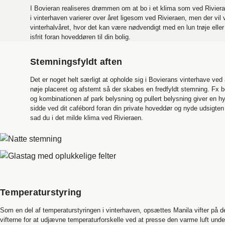
I Bovieran realiseres drømmen om at bo i et klima som ved Rivier
i vinterhaven varierer over året ligesom ved Rivieraen, men der vi
vinterhalvåret, hvor det kan være nødvendigt med en lun trøje eller l
isfrit foran hoveddøren til din bolig.
Stemningsfyldt aften
Det er noget helt særligt at opholde sig i Bovierans vinterhave ved
nøje placeret og afstemt så der skabes en fredfyldt stemning. Fx 
og kombinationen af park belysning og pullert belysning giver en 
sidde ved dit cafébord foran din private hoveddør og nyde udsigte
sad du i det milde klima ved Rivieraen.
Temperaturstyring
Som en del af temperaturstyringen i vinterhaven, opsættes Manila vifter på d
vifterne for at udjævne temperaturforskelle ved at presse den varme luft under