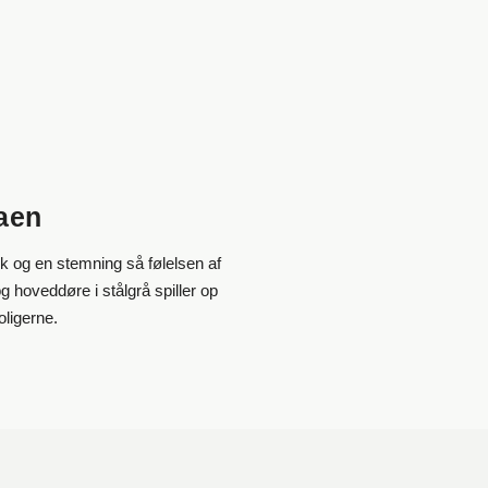
raen
k og en stemning så følelsen af
 hoveddøre i stålgrå spiller op
ligerne.