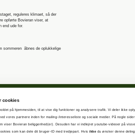
taget, reguleres klimaet, så der
ere opførte Bovieran viser, at
 end ude for.
 Om sommeren åbnes de oplukkelige
 cookies
dholdet på hjemmesiden, til at vise dig funktioner og analysere trafik. Vi deler ikke op
d vores partnere inden for mailing-/interesseliste og sociale medier. På nogle sider
om viser Bovieran beliggenhed(er). Desuden har vi indlejret youtube-videoer på visse
cookies som kan dele dit bruger-ID med tredjepart. Hvis
ikke
du ønsker denne deling