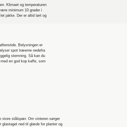
aen. Klimaet og temperaturen
l være minimum 10 grader i
et jakke. Der er altid tørt og
 aftenstide. Belysningen er
belyser spot træerne nedefra
hyggelig stemning. Så kan du
n med en god kop kaffe, som
e store stålspær. Om vinteren sørger
 glastaget ned til glæde for planter og