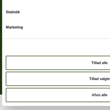
Statistik
Marketing
Bovieran Danmark A/S
Masnedøgade 20
2100 København Ø
Tillad alle
Skriv til os:
info@bovieran.dk
Tillad valgte
Afvis alle
© 2026 Bovieran Danmark A/S