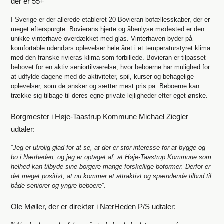
der er 55+
I Sverige er der allerede etableret 20 Bovieran-bofællesskaber, der er
meget efterspurgte. Bovierans hjerte og åbenlyse mødested er den
unikke vinterhave overdækket med glas. Vinterhaven byder på
komfortable udendørs oplevelser hele året i et temperaturstyret klima
med den franske rivieras klima som forbillede. Bovieran er tilpasset
behovet for en aktiv seniortilværelse, hvor beboerne har mulighed for
at udfylde dagene med de aktiviteter, spil, kurser og behagelige
oplevelser, som de ønsker og sætter mest pris på. Beboerne kan
trække sig tilbage til deres egne private lejligheder efter eget ønske.
Borgmester i Høje-Taastrup Kommune Michael Ziegler
udtaler:
”
Jeg er utrolig glad for at se, at der er stor interesse for at bygge og
bo i Nærheden, og jeg er optaget af, at Høje-Taastrup Kommune som
helhed kan tilbyde sine borgere mange forskellige boformer. Derfor er
det meget positivt, at nu kommer et attraktivt og spændende tilbud til
både seniorer og yngre beboere
”.
Ole Møller, der er direktør i NærHeden P/S udtaler: