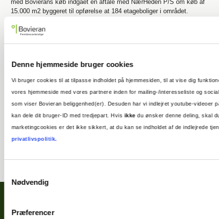
med Bovierans køb indgået en aftale med NærHeden P/S om køb af
15.000 m2 byggeret til opførelse at 184 etageboliger i området.
Etageboligprojektet etableres som en åben og indbydende
karréstruktur med varierende højde i 3 – 5 etager og med forskellige
boligstørrelser.
Projektchef Jacob Hovmøller fra Balder udtaler:
Denne hjemmeside bruger cookies
”
Nærheden er en ny forstadstype, der kombinerer byens tæthed og
Vi bruger cookies til at tilpasse indholdet på hjemmesiden, til at vise dig funktio
byliv med forstadens grønne kvaliteter. Vi glæder os meget til at
vores hjemmeside med vores partnere inden for mailing-/interesseliste og sociale
udvikle og opføre moderne boliger i et byudviklingsområde med fokus
som viser Bovieran beliggenhed(er). Desuden har vi indlejret youtube-videoer p
på det gode fællesskab
”.
kan dele dit bruger-ID med tredjepart. Hvis
ikke
du ønsker denne deling, skal du
Sjælsø Management står for byggeriet
marketingcookies er det ikke sikkert, at du kan se indholdet af de indlejrede 
privatlivspolitik.
Udvikling og opførelse af både Bovieran huset og Balder projektet
varetages af Sjælsø Management. Bovieran Danmark A/S ejes af
Bovieran Holding AB, Fastighets AB Balder og Sjælsø Management.
Samtykkevalg
Nødvendig
Præferencer