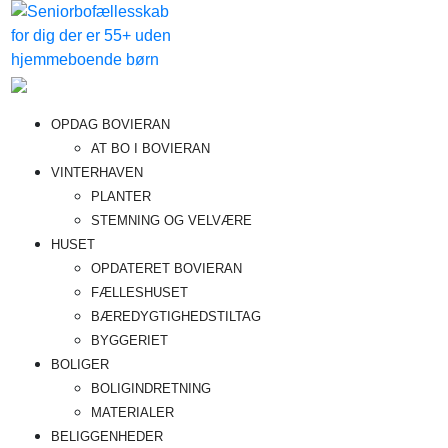
Videre
til
indhold
Bovieran
Fremtidens
OPDAG BOVIERAN
seniorboligfællesskab
AT BO I BOVIERAN
VINTERHAVEN
PLANTER
STEMNING OG VELVÆRE
HUSET
OPDATERET BOVIERAN
FÆLLESHUSET
BÆREDYGTIGHEDSTILTAG
BYGGERIET
BOLIGER
BOLIGINDRETNING
MATERIALER
BELIGGENHEDER