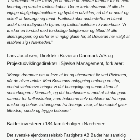
”
I Nærheden er der fokus på at skabe de bedste rammer for en nem
hverdag og stærke fællesskaber. Der er korte afstande til alle de
vigtige dagligdagsfaciliteter, og bydelen udvikles, så det er nemt og
enkelt at bevæge sig rundt. Fællesskaber understøtter vi blandt
andet med indbydende byrum og fællesfaciliteter i kvarterhuse. Vi
ønsker en forstad med forskellige boligformer og tilbud til alle
aldersgrupper, og derfor er vi rigtig glade for, at Bovieran har valgt at
etablere sig i Nærheden.
”
Lars Jacobsen, Direktør i Bovieran Danmark A/S og
Projektudviklingsdirektør i Sjælsø Management, forklarer:
”
Mange drømmer om at leve et let og ubesværet liv ved Rivieraen,
når de bliver ældre. Med Bovierans opbygning omkring en stor,
central vinterhave bringer vi det behagelige og sunde klima til
seniorborgere i Danmark, og det kombinerer vi med at skabe gode
rammer for fællesskaber, som beboerne selv etablerer ud fra egne
ønsker og behov. Erfaringerne fra Sverige viser, at konceptet giver
tilfredse, sunde og trygge beboere.
”
Balder investerer i 184 familieboliger i Nærheden
Det svenske ejendomsselskab Fastighets AB Balder har samtidig