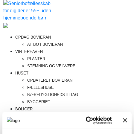
Videre
til
indhold
Bovieran
Fremtidens
OPDAG BOVIERAN
seniorboligfællesskab
AT BO I BOVIERAN
VINTERHAVEN
PLANTER
STEMNING OG VELVÆRE
HUSET
OPDATERET BOVIERAN
FÆLLESHUSET
BÆREDYGTIGHEDSTILTAG
BYGGERIET
BOLIGER
BOLIGINDRETNING
MATERIALER
BELIGGENHEDER