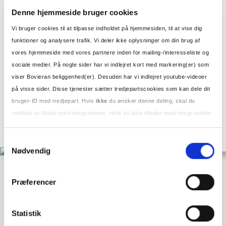
KOMMENDE BOVIERAN
Denne hjemmeside bruger cookies
IGANGVÆRENDE BOVIERAN
Vi bruger cookies til at tilpasse indholdet på hjemmesiden, til at vise dig
INDFLYTTEDE BOVIERAN
funktioner og analysere trafik. Vi deler ikke oplysninger om din brug af
NYHEDER
vores hjemmeside med vores partnere inden for mailing-/interesseliste og
OM OS
sociale medier. På nogle sider har vi indlejret kort med markering(er) som
HISTORIE
viser Bovieran beliggenhed(er). Desuden har vi indlejret youtube-videoer
PRIVATLIVSPOLITIK
på visse sider. Disse tjenester sætter tredjepartscookies som kan dele dit
KONTAKT
bruger-ID med tredjepart. Hvis
ikke
du ønsker denne deling, skal du
PRESSEBILLEDER
undlade at tillade marketingcookies. Hvis du ikke tillader marketingcookies
er det ikke sikkert, at du kan se indholdet af de indlejrede tjenester. Du kan
Søg
læse mere om cookies under vores
privatlivspolitik.
Samtykkevalg
Søg
efter:
Nødvendig
Salgsstart i Ishøj
Præferencer
9. februar 2020
9. oktober 2023
Statistik
Salgsstart i Ishøj