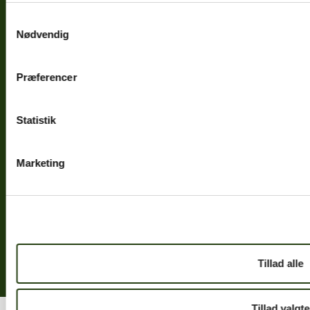
Samtykkevalg
Nødvendig
Præferencer
Statistik
Marketing
Bovieran Danmark A/S
Masnedøgade 20
2100 København Ø
Skriv til os:
info@bovieran.dk
Tillad alle
© 2026 Bovieran Danmark A/S
Tillad valgte