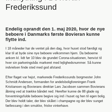
Frederikssund
Endelig oprandt den 1. maj 2020, hvor de nye
beboere i Danmarks første Bovieran kunne
flytte ind.
I 18 måneder har de ventet på den dag, hvor huset stod færdigt og
klar til at byde sine nye beboere velkommen hjem. Da beboerne
ankom kl. lidt før 10 blev de grundet Corona-situationen, henvist til
hver sin parkeringsbås markeret med lejlighedsnummer. Så kunne
indvielsen finde sted med god afstand.
Efter flaget var hejst, markerede Frederikssunds borgmester John
Schmidt Andersen, formanden for andelsboligforeningen Frank
Kristiansen og Bovierans direktør Lars Jacobsen sammen Bovierans
åbning ved at trække båndet ned. Herefter kunne de 88 glade og
forventningsfulde beboere begive sig ind i huset og hen til egen bolig.
Der blev holdt taler, der blev skålet i champagne og der blev sunget
fællessang i den smukke, friske vinterhave.