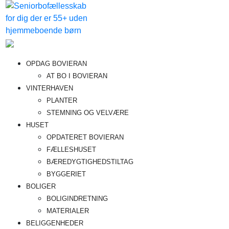
Videre
til
indhold
Bovieran
Fremtidens
OPDAG BOVIERAN
seniorboligfællesskab
AT BO I BOVIERAN
VINTERHAVEN
PLANTER
STEMNING OG VELVÆRE
HUSET
OPDATERET BOVIERAN
FÆLLESHUSET
BÆREDYGTIGHEDSTILTAG
BYGGERIET
BOLIGER
BOLIGINDRETNING
MATERIALER
BELIGGENHEDER