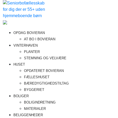
Videre
til
indhold
Bovieran
Fremtidens
OPDAG BOVIERAN
seniorboligfællesskab
AT BO I BOVIERAN
VINTERHAVEN
PLANTER
STEMNING OG VELVÆRE
HUSET
OPDATERET BOVIERAN
FÆLLESHUSET
BÆREDYGTIGHEDSTILTAG
BYGGERIET
BOLIGER
BOLIGINDRETNING
MATERIALER
BELIGGENHEDER