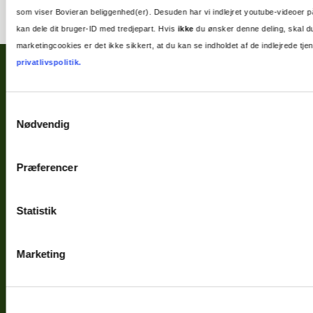
som viser Bovieran beliggenhed(er). Desuden har vi indlejret youtube-videoer p
kan dele dit bruger-ID med tredjepart. Hvis
ikke
du ønsker denne deling, skal du
marketingcookies er det ikke sikkert, at du kan se indholdet af de indlejrede 
privatlivspolitik.
Samtykkevalg
Nødvendig
Præferencer
Statistik
Bovieran Danmark A/S
Masnedøgade 20
Marketing
2100 København Ø
Skriv til os:
info@bovieran.dk