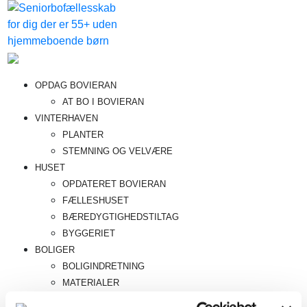
Videre
til
indhold
Bovieran
Fremtidens
OPDAG BOVIERAN
seniorboligfællesskab
AT BO I BOVIERAN
VINTERHAVEN
PLANTER
STEMNING OG VELVÆRE
HUSET
OPDATERET BOVIERAN
FÆLLESHUSET
BÆREDYGTIGHEDSTILTAG
BYGGERIET
BOLIGER
BOLIGINDRETNING
MATERIALER
BELIGGENHEDER