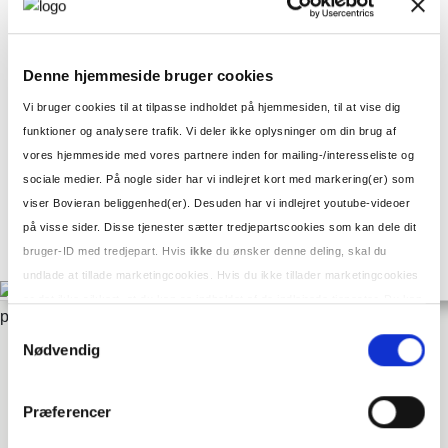
KOMMENDE BOVIERAN
IGANGVÆRENDE BOVIERAN
INDFLYTTEDE BOVIERAN
Denne hjemmeside bruger cookies
NYHEDER
OM OS
Vi bruger cookies til at tilpasse indholdet på hjemmesiden, til at vise dig
HISTORIE
funktioner og analysere trafik. Vi deler ikke oplysninger om din brug af
PRIVATLIVSPOLITIK
vores hjemmeside med vores partnere inden for mailing-/interesseliste og
KONTAKT
sociale medier. På nogle sider har vi indlejret kort med markering(er) som
PRESSEBILLEDER
viser Bovieran beliggenhed(er). Desuden har vi indlejret youtube-videoer
på visse sider. Disse tjenester sætter tredjepartscookies som kan dele dit
bruger-ID med tredjepart. Hvis
ikke
du ønsker denne deling, skal du
Søg
undlade at tillade marketingcookies. Hvis du ikke tillader marketingcookies
Søg
efter:
er det ikke sikkert, at du kan se indholdet af de indlejrede tjenester. Du kan
læse mere om cookies under vores
privatlivspolitik.
Samtykkevalg
Glæd jer til Bovieran i Solrød
Nødvendig
19. december 2019
29. januar 2025
Præferencer
Glæd jer til Bovieran i